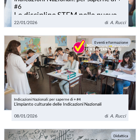
#6
Le discipline STEM nelle nuove
Indicazioni Nazionali
22/01/2026
di
A. Rucci
Eventi e formazione
Indicazioni Nazionali: per saperne di + #4
L’impianto culturale delle Indicazioni Nazionali
08/01/2026
di
A. Rucci
Didattica