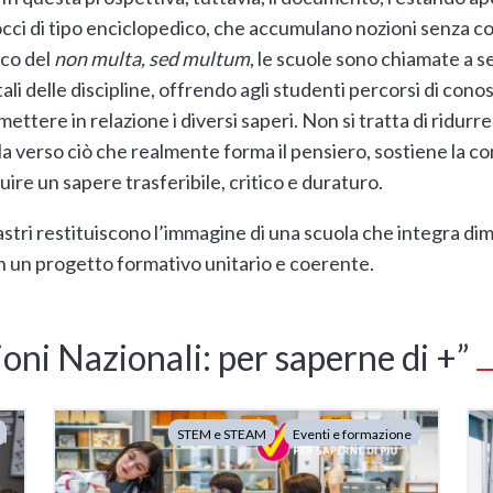
occi di tipo enciclopedico, che accumulano nozioni senza 
ico del
non multa, sed multum
, le scuole sono chiamate a 
i delle discipline, offrendo agli studenti percorsi di conos
 mettere in relazione i diversi saperi. Non si tratta di ridurr
la verso ciò che realmente forma il pensiero, sostiene la
uire un sapere trasferibile, critico e duraturo.
lastri restituiscono l’immagine di una scuola che integra d
 in un progetto formativo unitario e coerente.
zioni Nazionali: per saperne di +”
STEM e STEAM
Eventi e formazione