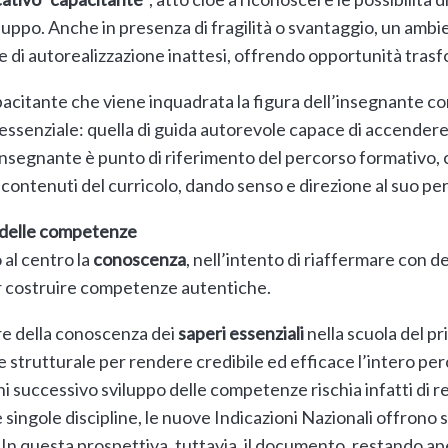
iluppo. Anche in presenza di fragilità o svantaggio, un ambi
 e di autorealizzazione inattesi, offrendo opportunità tras
acitante che viene inquadrata la figura dell’insegnante co
essenziale: quella di guida autorevole capace di accendere e
insegnante è punto di riferimento del percorso formativo,
 i contenuti del curricolo, dando senso e direzione al suo pe
 delle competenze
 al centro la
conoscenza
, nell’intento di riaffermare con 
r costruire competenze autentiche.
ore della conoscenza dei
saperi essenziali
nella scuola del pri
strutturale per rendere credibile ed efficace l’intero per
gni successivo sviluppo delle competenze rischia infatti di r
e singole discipline, le nuove Indicazioni Nazionali offrono 
n questa prospettiva, tuttavia, il documento, restando ap