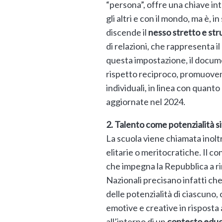
“persona”, offre una chiave in
gli altri e con il mondo, ma è, 
discende il
nesso stretto e str
di relazioni, che rappresenta
questa impostazione, il documen
rispetto reciproco, promuoven
individuali, in linea con quant
aggiornate nel 2024.
2. Talento come potenzialità s
La scuola viene chiamata inol
elitarie o meritocratiche. Il co
che impegna la Repubblica a rim
Nazionali precisano infatti che
delle potenzialità di ciascuno,
emotive e creative in risposta 
all’interno di un
contesto educ