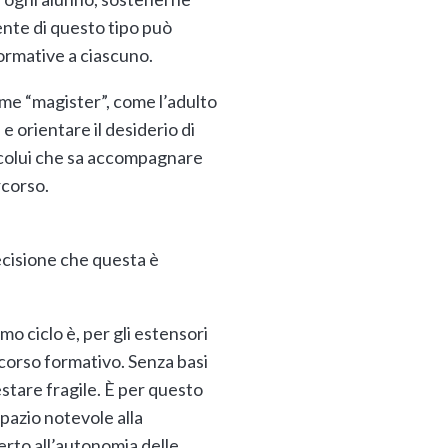
ente di questo tipo può
formative a ciascuno.
me “magister”, come l’adulto
 orientare il desiderio di
 colui che sa accompagnare
rcorso.
decisione che questa è
mo ciclo è, per gli estensori
corso formativo. Senza basi
estare fragile. È per questo
spazio notevole alla
erto all’autonomia delle