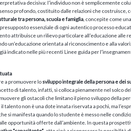
terpretativa decisiva: l’individuo non è semplicemente colui
in senso profondo, costituito dalle relazioni che costruisce,
utturale tra persona, scuola e famiglia
, concepite come una
 il presupposto essenziale di ogni autentico processo edu
to attribuisce un rilievo particolare all’educazione alle rel
do un’educazione orientata al riconoscimento e alla valori
o già indicato nelle più recenti Linee guida per l’insegnamen
ituata
tre a promuovere lo
sviluppo integrale della persona e dei su
ncetto di talento, infatti, si colloca pienamente nel solco de
uovere gli ostacoli che limitano il pieno sviluppo della pe
 il talento non è una dote innata riservata a pochi, ma l’es
 che si manifesta quando lo studente è messo nelle condizion
alle opportunità offerte dall’ambiente. In questa prospettiva
ativo “capacitante”
, atto cioè a riconoscere le possibilità