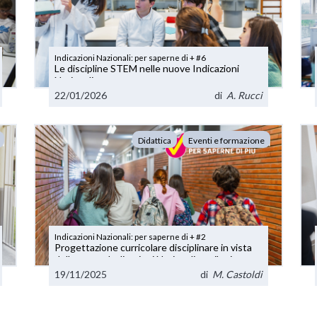
Indicazioni Nazionali: per saperne di + #6
Le discipline STEM nelle nuove Indicazioni
Nazionali
22/01/2026
di
A. Rucci
Didattica
Eventi e formazione
Indicazioni Nazionali: per saperne di + #2
Progettazione curricolare disciplinare in vista
delle nuove Indicazioni Nazionali per il primo
ciclo
19/11/2025
di
M. Castoldi