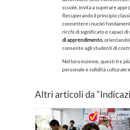
scuole, invita a superare appr
Recuperando il principio class
connettere i nuclei fondamental
ricchi di significato e capaci di
di apprendimento
, orientando
consente agli studenti di costr
Nel loro insieme, questi tre pi
personale e solidità culturale
Altri articoli da “Indica
Lettere