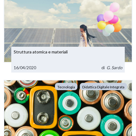
Struttura atomica e materiali
16/04/2020
di
G. Sardo
Tecnologia
Didattica Digitale Integrata