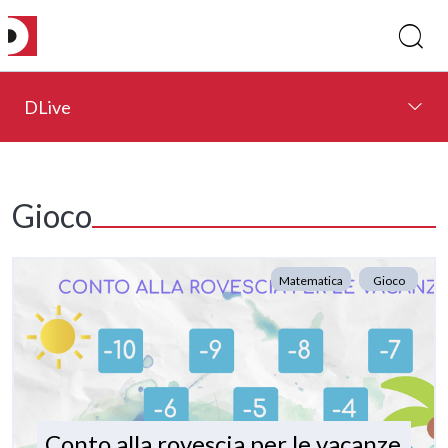
DLive
Gioco
Matematica
Gioco
Conto alla rovescia per le vacanze