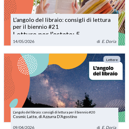
L’angolo del libraio: consigli di lettura
per il biennio #21
Letture per l’estate: 5
suggerimenti per tutti i gusti!
14/05/2026
di
E. Doria
Lettere
L’angolo del libraio: consigli di lettura per il biennio #20
Cosmic Latte, di Azzurra D’Agostino
09/04/2026
di
E. Doria