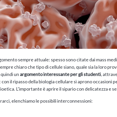
gomento sempre attuale: spesso sono citate dai mass medi
empre chiaro che tipo di cellule siano, quale sia la loro p
 quindi un
argomento interessante per gli studenti
, attrav
: con il ripasso della biologia cellulare si aprono occasioni 
ioetica. L’importante è aprire il sipario con delicatezza e se
rci, elenchiamo le possibili interconnessioni: