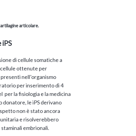
cartilagine articolare.
e iPS
ione di cellule somatiche a
 cellule ottenute per
 presenti nell’organismo
atorio per inserimento di 4
 per la fisiologia e la medicina
o donatore, le iPS derivano
 aspetto non è stato ancora
unitaria e risolverebbero
e staminali embrionali.