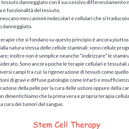
l tessuto danneggiato con il successivo differenziamento ne
a e funzionalità del tessuto,
nnescano meccanismi molecolari e cellulari che si traducono
to danneggiato.
terapie che si fondano su questo principio è ancora piuttos
lla natura stessa delle cellule staminali: sono cellule proge
olare; inoltre non è semplice neanche “indirizzare” le staminal
iderato. Sono ancora poche le terapie cellulari e tessutali
ersi campi tra cui: la rigenerazione di tessuti come quello
ioni di gravi e diffuse patologie come infarti e insufficien
razione della pelle per la cura delle ustioni oppure della ca
n dimentichiamo che la prima vera e propria terapia cellula
la cura dei tumori del sangue.