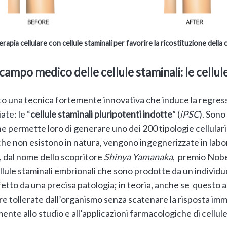
erapia cellulare con cellule staminali per favorire la ricostituzione della 
 campo medico delle cellule staminali: le cellul
o una tecnica fortemente innovativa che induce la regress
ate: le “
cellule staminali pluripotenti indotte
” (
iPSC
). Sono
 permette loro di generare uno dei 200 tipologie cellulari
he non esistono in natura, vengono ingegnerizzate in labor
, dal nome dello scopritore
Shinya Yamanaka
, premio Nobel
ellule staminali embrionali che sono prodotte da un individu
ffetto da una precisa patologia; in teoria, anche se questo
 tollerate dall’organismo senza scatenare la risposta imm
mente allo studio e all’applicazioni farmacologiche di cellul