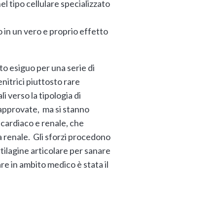
l tipo cellulare specializzato
 in un vero e proprio effetto
to esiguo per una serie di
nitrici piuttosto rare
i verso la tipologia di
 approvate, ma si stanno
 cardiaco e renale, che
za renale. Gli sforzi procedono
rtilagine articolare per sanare
re in ambito medico è stata il