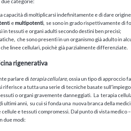
in due categorie:
a capacità di moltiplicarsi indefinitamente e di dare origine a t
tent
i e
multipotenti
, se sono in grado rispettivamente di fo
 in tessuti e organi adulti secondo destini ben precisi;
tiche, che sono presenti in un organismo già adulto in alcu
iche linee cellulari, poichè già parzialmente differenziate.
icina rigenerativa
nte parlare di
terapia cellulare
, ossia un tipo di approccio
i riferisce a tutta una serie di tecniche basate sull’impiego 
 tessuti o organi gravemente danneggiati. La terapia cellul
i ultimi anni, su cui si fonda una nuova branca della medici
e cellule e tessuti compromessi. Dal punto di vista medico –
in due modi: