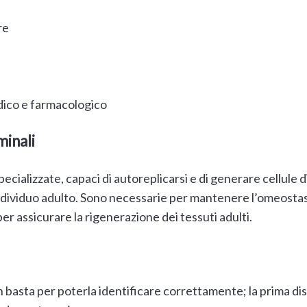
re
dico e farmacologico
minali
ecializzate, capaci di autoreplicarsi e di generare cellule d
individuo adulto. Sono necessarie per mantenere l’omeostasi
per assicurare la rigenerazione dei tessuti adulti.
n basta per poterla identificare correttamente; la prima d