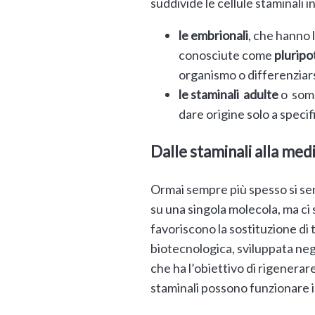
suddivide le cellule staminali 
le embrionali
, che hanno l
conosciute come
pluripo
organismo o differenziarsi
le staminali adulte
o soma
dare origine solo a specif
Dalle staminali alla med
Ormai sempre più spesso si se
su una singola molecola, ma ci s
favoriscono la sostituzione di
biotecnologica, sviluppata negl
che ha l’obiettivo di rigenerar
staminali possono funzionare 