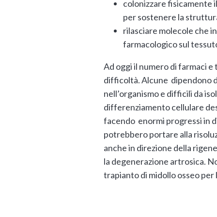
colonizzare fisicamente i
per sostenere la struttur
rilasciare molecole che i
farmacologico sul tessu
Ad oggi il numero di farmaci e 
difficoltà. Alcune dipendono da
nell’organismo e difficili da is
differenziamento cellulare des
facendo enormi progressi in div
potrebbero portare alla risoluz
anche in direzione della rigene
la degenerazione artrosica. No
trapianto di midollo osseo per 