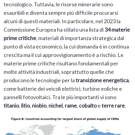
tecnologico. Tuttavia, le risorse minerarie sono
esauribili e diventa sempre più difficile procurarsi
alcuni di questi materiali. In particolare, nel 2023 la
Commissione Europea ha stilato una lista di
34 materie
prime critiche
, materiali di importanza strategica dal
punto di vista economico, la cui domanda è in continua
crescita ma il cui approvvigionamento è a rischio. Le
materie prime critiche risultano fondamentali per
molte attività industriali, soprattutto quelle che
producono le tecnologie per la
transizione energetica
,
come batterie dei veicoli elettrici, turbine eoliche e
pannelli fotovoltaici. Tra le più importanti vi sono
titanio
,
litio
,
niobio
,
nichel
,
rame
,
cobalto
e
terre rare
.