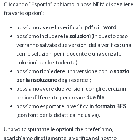
Cliccando “Esporta”, abbiamo la possibilità di scegliere
fra varie opzioni:
possiamo avere la verifica in
pdf
o in
word
;
possiamo includere le
soluzioni
(in questo caso
verranno salvate due versioni della verifica: una
con le soluzioni per il docente e una senza le
soluzioni per lo studente);
possiamo richiedere una versione con lo
spazio
per la risoluzione
degli esercizi;
possiamo avere due versioni con gli esercizi in
ordine differente per creare
due file
;
possiamo esportare la verifica in
formato BES
(con font per la didattica inclusiva).
Una volta spuntate le opzioni che preferiamo,
scarichiamo direttamente la verifica nel nostro