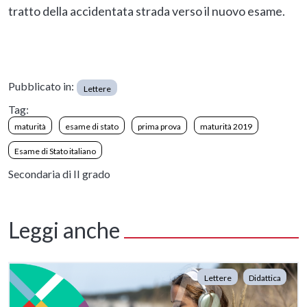
tratto della accidentata strada verso il nuovo esame.
Pubblicato in:
Lettere
Tag:
maturità
esame di stato
prima prova
maturità 2019
Esame di Stato italiano
Secondaria di II grado
Leggi anche
Lettere
Didattica