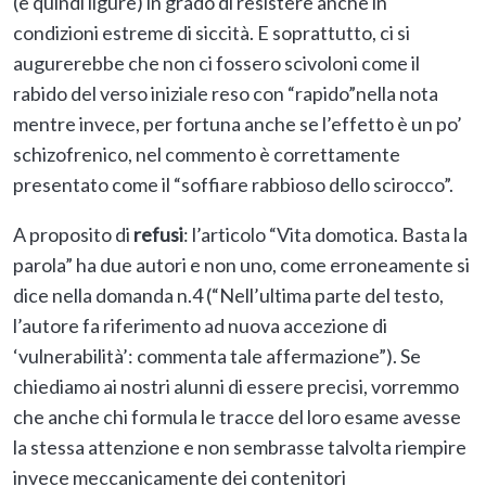
(e quindi ligure) in grado di resistere anche in
condizioni estreme di siccità. E soprattutto, ci si
augurerebbe che non ci fossero scivoloni come il
rabido del verso iniziale reso con “rapido”nella nota
mentre invece, per fortuna anche se l’effetto è un po’
schizofrenico, nel commento è correttamente
presentato come il “soffiare rabbioso dello scirocco”.
A proposito di
refusi
: l’articolo “Vita domotica. Basta la
parola” ha due autori e non uno, come erroneamente si
dice nella domanda n.4 (“Nell’ultima parte del testo,
l’autore fa riferimento ad nuova accezione di
‘vulnerabilità’: commenta tale affermazione”). Se
chiediamo ai nostri alunni di essere precisi, vorremmo
che anche chi formula le tracce del loro esame avesse
la stessa attenzione e non sembrasse talvolta riempire
invece meccanicamente dei contenitori