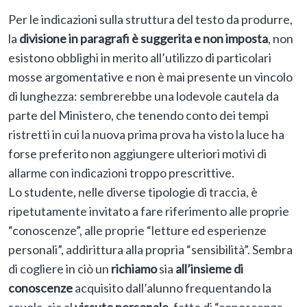
Per le indicazioni sulla struttura del testo da produrre,
la
divisione in paragrafi è suggerita e non imposta
, non
esistono obblighi in merito all’utilizzo di particolari
mosse argomentative e non è mai presente un vincolo
di lunghezza: sembrerebbe una lodevole cautela da
parte del Ministero, che tenendo conto dei tempi
ristretti in cui la nuova prima prova ha visto la luce ha
forse preferito non aggiungere ulteriori motivi di
allarme con indicazioni troppo prescrittive.
Lo studente, nelle diverse tipologie di traccia, è
ripetutamente invitato a fare riferimento alle proprie
“conoscenze”, alle proprie “letture ed esperienze
personali”, addirittura alla propria “sensibilità”. Sembra
di cogliere in ciò un
richiamo
sia
all’insieme di
conoscenze
acquisito dall’alunno frequentando la
scuola, sia al
vissuto personale
, fatto di “conoscenze