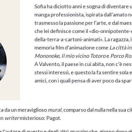
Sofia ha diciotto anni e sogna di diventare 
manga professionista, ispirata dall’amato n
trasmesso la passione per l’arte, e dal mae
che lei definisce come il «dio-onnipotente-
della-terra-a-cartoni-animati». La ragazza, 
memoria film d’animazione come
La città i
Mononoke
,
Il mio vicino Totoro
e
Porco Ro
A Valvento, il paese in cui abita, non c’è ne
stessi interessi, e questo la fa sentire sola 
amici, con i quali pensa di aver poco da spar
ta da un meraviglioso
mural
, comparso dal nulla nella sua ci
un
writer
misterioso: Pagot.
 l’autore di questo e degli altri
murales
che, giorno dopo gio