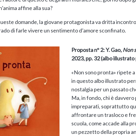
un’anima affine alla sua?
ueste domande, la giovane protagonista va dritta incontro a
ado di farle vivere un sentimento d’amore sconfinato.
Proposta n° 2: Y. Gao,
Non s
2023, pp. 32 (albo illustrato
«Non sono pronta» ripete a 
in questo albo illustrato pe
nostalgia per un passato ch
Ma, in fondo, chi è davvero
impreparati, soprattutto qua
affrontare un trasloco e f
scuola, come accade alla pr
un pezzetto della propria ani