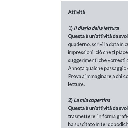
Attività
1)
Il diario della lettura
Questa è un’attività da svo
quaderno, scrivi la data in c
impressioni, ciò che ti piace
suggerimenti che vorresti da
Annota qualche passaggio ch
Prova a immaginare a chi cons
letture.
2)
La mia copertina
Questa è un’attività da svo
trasmettere, in forma grafica
ha suscitato in te; dopodiché