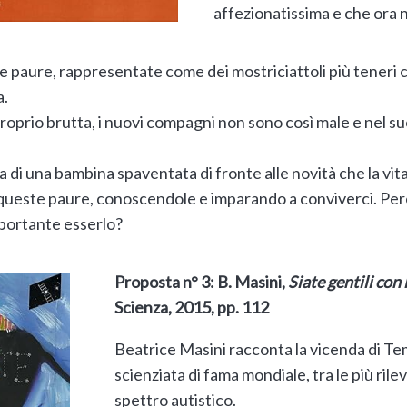
affezionatissima e che ora n
ue paure, rappresentate come dei mostriciattoli più teneri 
a.
proprio brutta, i nuovi compagni non sono così male e nel su
da di una bambina spaventata di fronte alle novità che la vita 
 queste paure, conoscendole e imparando a conviverci. Perc
portante esserlo?
Proposta n° 3: B. Masini,
Siate gentili con
Scienza, 2015, pp. 112
Beatrice Masini racconta la vicenda di Te
scienziata di fama mondiale, tra le più rile
spettro autistico.