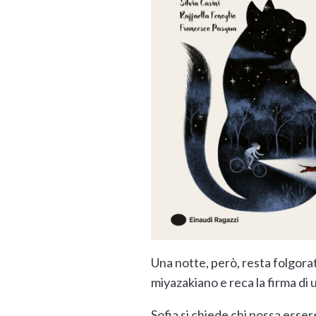
Una notte, però, resta folgora
miyazakiano e reca la firma di 
Sofia si chiede chi possa essere