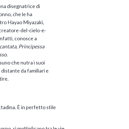
una disegnatrice di
onno, che le ha
stro Hayao Miyazaki,
creatore-del-cielo-e-
infatti, conosce a
ncantata
,
Principessa
sso
.
ssuno che nutra i suoi
e distante da familiari e
tire.
ttadina. È in perfetto stile
rno, si moltiplicano tra le vie