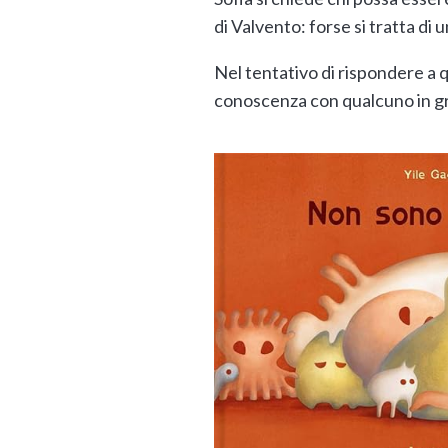
di Valvento: forse si tratta di 
Nel tentativo di rispondere a q
conoscenza con qualcuno in gr