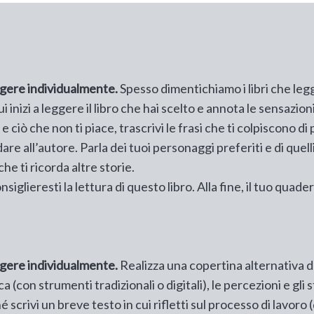
lgere individualmente.
Spesso dimentichiamo i libri che leg
ui inizi a leggere il libro che hai scelto e annota le sensazio
 e ciò che non ti piace, trascrivi le frasi che ti colpiscono di
re all’autore. Parla dei tuoi personaggi preferiti e di quell
e ti ricorda altre storie.
iglieresti la lettura di questo libro. Alla fine, il tuo quader
lgere individualmente.
Realizza una copertina alternativa de
 (con strumenti tradizionali o digitali), le percezioni e gli 
 scrivi un breve testo in cui rifletti sul processo di lavoro 