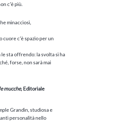
on c’è più.
che minacciosi,
o cuore c’è spazio per un
le sta offrendo: la svolta si ha
hé, forse, non sarà mai
 le mucche
, Editoriale
mple Grandin, studiosa e
vanti personalità nello