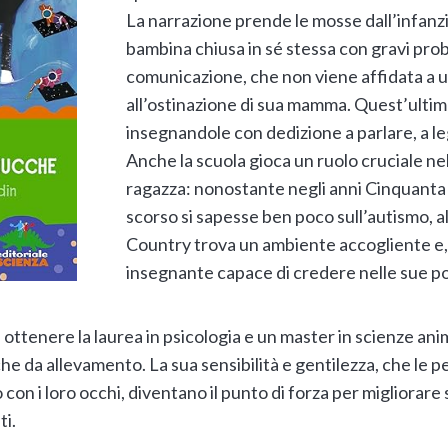
La narrazione prende le mosse dall’infanz
bambina chiusa in sé stessa con gravi probl
comunicazione, che non viene affidata a un
all’ostinazione di sua mamma. Quest’ultima 
insegnandole con dedizione a parlare, a le
Anche la scuola gioca un ruolo cruciale nel
ragazza: nonostante negli anni Cinquanta 
scorso si sapesse ben poco sull’autismo, a
Country trova un ambiente accogliente e,
insegnante capace di credere nelle sue po
i ottenere la laurea in psicologia e un master in scienze ani
he da allevamento. La sua sensibilità e gentilezza, che le
 con i loro occhi, diventano il punto di forza per migliorare
ti.