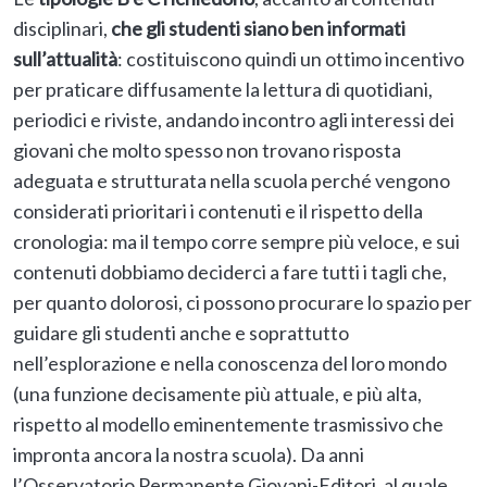
disciplinari,
che gli studenti siano ben informati
sull’attualità
: costituiscono quindi un ottimo incentivo
per praticare diffusamente la lettura di quotidiani,
periodici e riviste, andando incontro agli interessi dei
giovani che molto spesso non trovano risposta
adeguata e strutturata nella scuola perché vengono
considerati prioritari i contenuti e il rispetto della
cronologia: ma il tempo corre sempre più veloce, e sui
contenuti dobbiamo deciderci a fare tutti i tagli che,
per quanto dolorosi, ci possono procurare lo spazio per
guidare gli studenti anche e soprattutto
nell’esplorazione e nella conoscenza del loro mondo
(una funzione decisamente più attuale, e più alta,
rispetto al modello eminentemente trasmissivo che
impronta ancora la nostra scuola). Da anni
l’Osservatorio Permanente Giovani-Editori, al quale