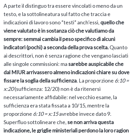
A parte il distinguo tra essere vincolati o meno da un
testo, e la sottolineatura sul fatto che traccia e
indicazioni di lavoro sono “testi” anch’essi,
quello che
viene valutato è in sostanza ciò che valutiamo da
sempre: semmai cambia il peso specifico di alcuni
indicatori (pochi) a seconda della prova scelta.
Quanto
ai descrittori, non è senza ragione che vengano lasciati
alle singole commissioni: ma
sarebbe auspicabile che
dal MIUR arrivassero almeno indicazioni chiare su dove
fissare la soglia della sufficienza
. La proporzione
6:10 =
x:20
(sufficienza: 12/20) non è da ritenersi
necessariamente affidabile: nel vecchio esame, la
sufficienza era stata fissata a 10/15, mentre la
proporzione
6:10 = x:15
avrebbe invece dato 9.
Superfluo sottolineare che,
se non arriva questa
indicazione, le griglie ministeriali perdono la loro ragion