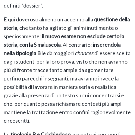
definiti “dossier”.
È qui doveroso almeno un accenno alla
questione della
storia
, che tanto ha agitato gli animi inutilmente o
speciosamente:
il nuovo esame non esclude certo la
storia, con la S maiuscola
. Al contrario:
inserendola
nella tipologia B
le dà maggiori
chances
di essere scelta
dagli studenti per la loro prova, visto che non avranno
più di fronte tracce tanto ampie da sgomentare
perfino parecchi insegnanti, ma avranno invece la
possibilità di lavorare in maniera seria e realistica
grazie alla presenza di un testo su cui concentrarsi e
che, per quanto possa richiamare contesti più ampi,
mantiene la trattazione entro confini ragionevolmente
circoscritti.
Le
tipologie B e C richiedono
, accanto ai contenuti