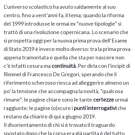
L’universo scolastico ha avuto saldamente al suo
centro, fino a vent’anni fa, il tema; quando la riforma
del 1999 introdusse le ormai ex “nuove tipologie” si
trattò di una rivoluzione copernicana. Lo scenario che
si prospetta oggi per la nuova prima prova dell’Esame
di Stato 2019 è invece molto diverso: tra la prima prova
appena tramontata e quella che sta per nascere non
c’è infatti cesura ma
continuità
. Per dirla con l’incipit di
Rimmel di Francesco De Gregori, sperando che il
riferimento scherzoso riesca ad alleggerire almeno un
po’ la tensione che accompagna la novità, “qualcosa
rimane”: le pagine chiare sono le tante
certezze
ormai
raggiunte; le pagine (o)scure i
punti interrogativi
che
restano da chiarire di qui a giugno 2019.
Il disorientamento di chi si è trovato il traguardo
spostato dopo che la corsa era già partita è del tutto