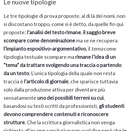
Le nuove tipologie
Le tre tipologie di prova proposte, al di là dei nomi, non
si discostano troppo, come si è detto, da quelle fin qui
proposte:
l’analisi del testo rimane
,
il saggio breve
scompare come denominazione
ma se ne recupera
l’impianto espositivo-argomentativo
, il
tema
come
tipologia testuale scompare ma
rimane l’idea di un
“tema” da trattare svolgendo una traccia o partendo
da un testo
. L’unica tipologia della quale non resta
traccia è
l’articolo di giornale
, che sparisce tuttavia
solo dalla produzione attiva per diventare più
sensatamente
uno dei possibili terreni su cui
,
basandosi su testi scritti da professionisti,
gli studenti
devono comprendere contenuti e riconoscere
strutture
. Che la scrittura giornalistica non venga
richiesta all’esame conclusivo non vuol dire però che le