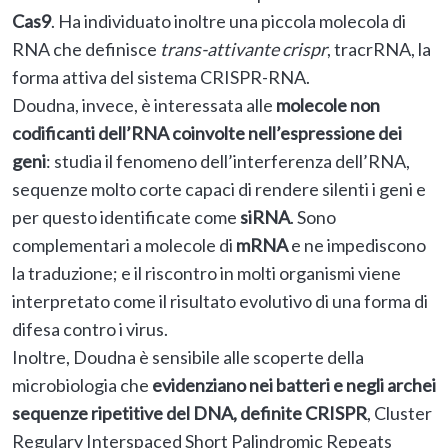
Cas9
. Ha individuato inoltre una piccola molecola di
RNA che definisce
trans-attivante crispr
, tracrRNA, la
forma attiva del sistema CRISPR-RNA.
Doudna, invece, è interessata alle
molecole non
codificanti dell’RNA coinvolte nell’espressione dei
geni
: studia il fenomeno dell’interferenza dell’RNA,
sequenze molto corte capaci di rendere silenti i geni e
per questo identificate come
siRNA
. Sono
complementari a molecole di
mRNA
e ne impediscono
la traduzione; e il riscontro in molti organismi viene
interpretato come il risultato evolutivo di una forma di
difesa contro i virus.
Inoltre, Doudna è sensibile alle scoperte della
microbiologia che
evidenziano nei batteri e negli archei
sequenze ripetitive del DNA, definite CRISPR
, Cluster
Regulary Interspaced Short Palindromic Repeats