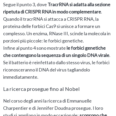
Segue il punto 3, dove
TracrRNA si adatta alla sezione
ripetuta di CRISPR RNA in modo complementare
.
Quando il tracrRNA si attacca a CRISPR RNA, la
proteina delle forbici Cas9 si unisce a formare un
complesso. Un enzima, RNase III, scinde la molecola in
porzioni più piccole: le forbici genetiche.
Infine al punto 4 sono mostrate
le forbici genetiche
che contengono la sequenza di un singolo DNA virale
.
Se il batterio è reinfettato dallo stesso virus, le forbici
riconosceranno il DNA del virus tagliandolo
immediatamente.
La ricerca prosegue fino al Nobel
Nel corso degli anni la ricerca di Emmanuelle
Charpentier e di Jennifer Doudna prosegue. I loro
studi si ampliano in modo eccezionale:
scoprono che