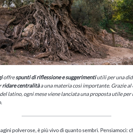
gi
offre
spunti di riflessione e suggerimenti
utili per una di
r
ridare centralità
a una materia così importante. Grazie al
 del latino, ogni mese viene lanciata una proposta utile per l
.
gini polverose, è più vivo di quanto sembri. Pensiamoci: chi