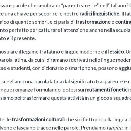
rovare parole che sembrano “parenti strette” dell’italiano?
sce una chiave per scoprire le nostre
radici linguistiche
. Il 
mico di quanto sembri, e ci parla di
trasformazione
e
contin
ento perfetto per catturare l’attenzione anche nella scuola 
ato e il presente.
mostrare il legame tra latino e lingue moderne è il
lessico
. U
parola latina, da cui si diramano i derivati nelle lingue mod
se e studenti, con dizionario o smartphone, possono aggi
, scegliamo una parola latina dal significato trasparente e c
e lingue romanze formulando ipotesi sui
mutamenti fonetici
c
siamo poi trasformare questa attività in un gioco a squadre
te: le
trasformazioni culturali
che si riflettono sulla lingua. 
lvono e lasciano tracce nelle parole. Prendiamo
familia
: in