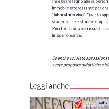
Insegnare latino alle superio
immobile interessante per chi è 
“
laboratorio vivo
”. Questo
app
studentesse e studenti impara
Perché il latino non è solo la l
lingue romanze.
Se anche voi siete appassionati
avete proposte didattiche e ide
Leggi anche
Latino