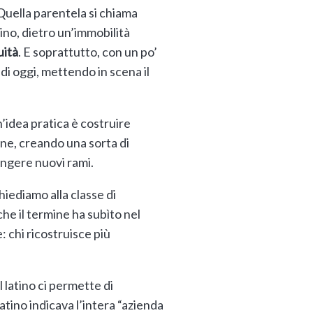
 Quella parentela si chiama
latino, dietro un’immobilità
uità
. E soprattutto, con un po’
di oggi, mettendo in scena il
n’idea pratica è costruire
erne, creando una sorta di
ungere nuovi rami.
hiediamo alla classe di
he il termine ha subìto nel
: chi ricostruisce più
Il latino ci permette di
 latino indicava l’intera “azienda