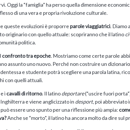
servi. Oggi la “famiglia” ha perso quella dimensione economi
flesso di una vera e propria rivoluzione culturale.
e queste evoluzioni è proporre
parole viaggiatrici
. Diamo 
to originario con quello attuale: scopriranno che il latino
ci
comunità politica.
l
confronto tra epoche
. Mostriamo come certe parole abb
nno assunto uno nuovo. Perché non costruire un dizionario
ntessa e studente potrà scegliere una parola latina, ricos
hi con quelli attuali.
e i
cavalli di ritorno
. Il latino
deportare
(“uscire fuori porta”
 Inghilterra e viene anglicizzato in
desport
, poi abbreviato 
o può essere uno spunto per una riflessione più ampia:
come
va?
Anche se “morto”, il latino ha ancora molto da dire sul 