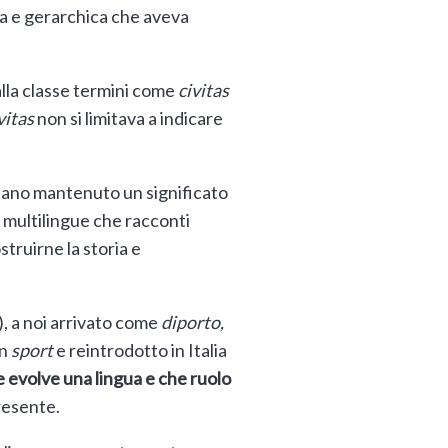
ca e gerarchica che aveva
alla classe termini come
civitas
vitas
non si limitava a indicare
iano mantenuto un significato
 multilingue che racconti
truirne la storia e
), a noi arrivato come
diporto,
in
sport
e reintrodotto in Italia
 evolve una lingua e che ruolo
presente.