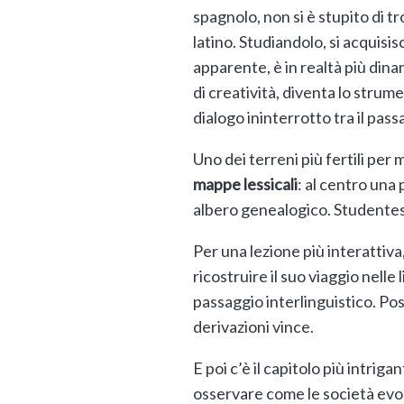
spagnolo, non si è stupito di t
latino. Studiandolo, si acquisi
apparente, è in realtà più dina
di creatività, diventa lo strum
dialogo ininterrotto tra il pass
Uno dei terreni più fertili per 
mappe lessicali
: al centro una 
albero genealogico. Studentes
Per una lezione più interattiva
ricostruire il suo viaggio nell
passaggio interlinguistico. Pos
derivazioni vince.
E poi c’è il capitolo più intrigan
osservare come le società evo