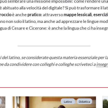
ri può sembrare una missione impossibile: come rendere u
abituato alla velocità del digitale? Si può trasformare il la
roccio
è anche
pratico
: attraverso
mappe lessicali
,
esercizi
no non solo il latino, ma anche ad apprezzare le lingue m
ingua di Cesare e Cicerone: è anche la lingua che ci ha insegn
 del latino, se considerate questa materia essenziale per la
e da condividere con colleghi e colleghe scriveteci a
inseg
Latino
Didattica