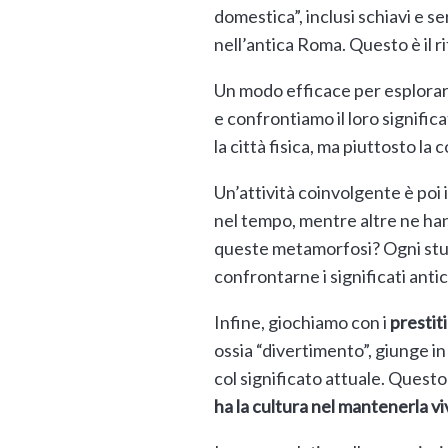
domestica”, inclusi schiavi e 
nell’antica Roma. Questo è il ri
Un modo efficace per esplorar
e confrontiamo il loro significa
la città fisica, ma piuttosto la 
Un’attività coinvolgente è poi i
nel tempo, mentre altre ne ha
queste metamorfosi? Ogni stude
confrontarne i significati antic
Infine, giochiamo con i
prestiti
ossia “divertimento”, giunge in
col significato attuale. Quest
ha la cultura nel mantenerla vi