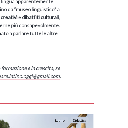
na lingua apparentemente
tino da “museo linguistico” a
 creativi
e
dibattiti culturali
,
oderne più consapevolmente.
ato a parlare tutte le altre
 formazione e la crescita, se
nare.latino.oggi@gmail.com
.
Latino
Didattica