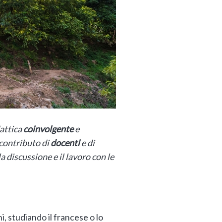
dattica
coinvolgente
e
 contributo di
docenti
e di
a discussione e il lavoro con le
, studiando il francese o lo