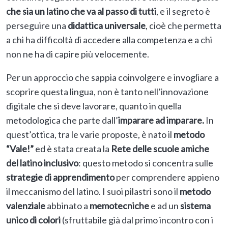
che sia un latino che va al passo di tutti
, e il segreto è
perseguire una
didattica universale
, cioè che permetta
a chi ha difficoltà di accedere alla competenza e a chi
non ne ha di capire più velocemente.
Per un approccio che sappia coinvolgere e invogliare a
scoprire questa lingua, non è tanto nell’innovazione
digitale che si deve lavorare, quanto in quella
metodologica che parte dall’
imparare ad imparare.
In
quest’ottica, tra le varie proposte, è nato il
metodo
“Vale!”
ed è stata creata la
Rete delle scuole amiche
del latino inclusivo
: questo metodo si concentra sulle
strategie di apprendimento
per comprendere appieno
il meccanismo del latino. I suoi pilastri sono il
metodo
valenziale
abbinato a
memotecniche
e ad un
sistema
unico di colori
(sfruttabile già dal primo incontro con i