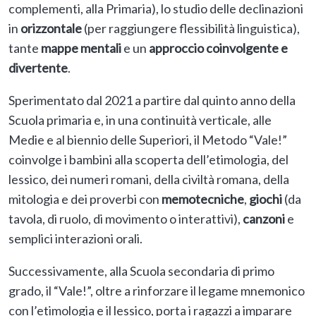
complementi, alla Primaria), lo studio delle declinazioni
in
orizzontale
(per raggiungere flessibilità linguistica),
tante
mappe mentali
e un
approccio coinvolgente e
divertente
.
Sperimentato dal 2021 a partire dal quinto anno della
Scuola primaria e, in una continuità verticale, alle
Medie e al biennio delle Superiori, il Metodo “Vale!”
coinvolge i bambini alla scoperta dell’etimologia, del
lessico, dei numeri romani, della civiltà romana, della
mitologia e dei proverbi con
memotecniche
,
giochi
(da
tavola, di ruolo, di movimento o interattivi),
canzoni
e
semplici interazioni orali.
Successivamente, alla Scuola secondaria di primo
grado, il “Vale!”, oltre a rinforzare il legame mnemonico
con l’etimologia e il lessico, porta i ragazzi a imparare