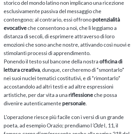
storico del mondo latino non implicano una ricezione
esclusivamente passiva del messaggio che
contengono; al contrario, essi offrono
potenzialità
evocative
che consentono a noi, che li leggiamo a
distanza di secoli, di esprimere attraverso di loro
emozioni che sono anche nostre, attivando così nuovi e
stimolanti processi di apprendimento.
Ponendo il testo sul bancone della nostra
officina di
lettura creativa
, dunque, cercheremo di “smontarlo”
nei suoi nuclei tematici costitutivi, e di “rimontarlo”
accostandolo ad altri testi e ad altre espressioni
artistiche, per dar vita a una
riflessione
che possa
divenire autenticamente
personale
.
L’operazione riesce più facile con i versi di un grande
poeta, ad esempio Orazio; prendiamo l
’Ode
I, 11, il
famoso
carpe diem
(presente anche alla pagina 218 del