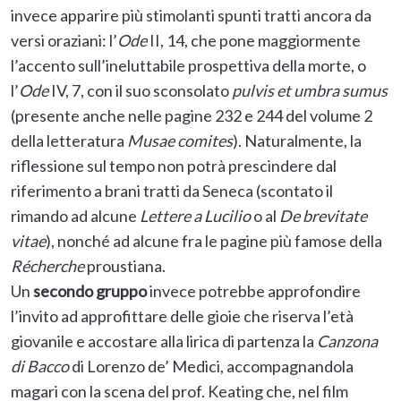
invece apparire più stimolanti spunti tratti ancora da
versi oraziani: l’
Ode
II, 14, che pone maggiormente
l’accento sull’ineluttabile prospettiva della morte, o
l’
Ode
IV, 7, con il suo sconsolato
pulvis et umbra sumus
(presente anche nelle pagine 232 e 244 del volume 2
della letteratura
Musae comites
). Naturalmente, la
riflessione sul tempo non potrà prescindere dal
riferimento a brani tratti da Seneca (scontato il
rimando ad alcune
Lettere a Lucilio
o al
De brevitate
vitae
), nonché ad alcune fra le pagine più famose della
Récherche
proustiana.
Un
secondo gruppo
invece potrebbe approfondire
l’invito ad approfittare delle gioie che riserva l’età
giovanile e accostare alla lirica di partenza la
Canzona
di Bacco
di Lorenzo de’ Medici, accompagnandola
magari con la scena del prof. Keating che, nel film