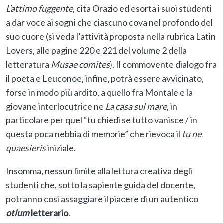
L’attimo fuggente
, cita Orazio ed esorta i suoi studenti
a dar voce ai sogni che ciascuno cova nel profondo del
suo cuore (si veda l’attività proposta nella rubrica Latin
Lovers, alle pagine 220 e 221 del volume 2 della
letteratura
Musae comites
). Il commovente dialogo fra
il poeta e Leuconoe, infine, potrà essere avvicinato,
forse in modo più ardito, a quello fra Montale e la
giovane interlocutrice ne
La casa sul mare
, in
particolare per quel “tu chiedi se tutto vanisce / in
questa poca nebbia di memorie” che rievoca il
tu ne
quaesieris
iniziale.
Insomma, nessun limite alla lettura creativa degli
studenti che, sotto la sapiente guida del docente,
potranno così assaggiare il piacere di un autentico
otium
letterario
.