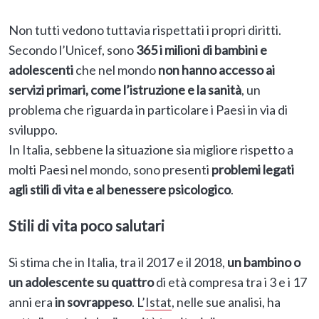
Non tutti vedono tuttavia rispettati i propri diritti.
Secondo l’Unicef, sono
365 i milioni di bambini e
adolescenti
che nel mondo
non hanno accesso ai
servizi primari, come l’istruzione e la sanità
, un
problema che riguarda in particolare i Paesi in via di
sviluppo.
In Italia, sebbene la situazione sia migliore rispetto a
molti Paesi nel mondo, sono presenti
problemi legati
agli stili di vita e al benessere psicologico
.
Stili di vita poco salutari
Si stima che in Italia, tra il 2017 e il 2018,
un bambino o
un adolescente su quattro
di età compresa tra i 3 e i 17
anni era
in sovrappeso
. L’
Istat
, nelle sue analisi, ha