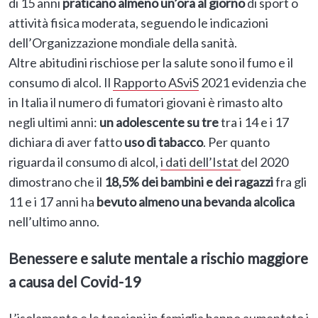
di 15 anni
praticano almeno un’ora al giorno
di sport o
attività fisica moderata, seguendo le indicazioni
dell’Organizzazione mondiale della sanità.
Altre abitudini rischiose per la salute sono il fumo e il
consumo di alcol. Il
Rapporto ASviS
2021 evidenzia che
in Italia il numero di fumatori giovani è rimasto alto
negli ultimi anni:
un adolescente su tre
tra i 14 e i 17
dichiara di aver fatto
uso di tabacco
. Per quanto
riguarda il consumo di alcol,
i dati dell’Istat
del 2020
dimostrano che il
18,5% dei bambini e dei ragazzi
fra gli
11 e i 17 anni ha
bevuto almeno una bevanda alcolica
nell’ultimo anno.
Benessere e salute mentale a rischio maggiore
a causa del Covid-19
L’isolamento e le tensioni in famiglia hanno aumentato i