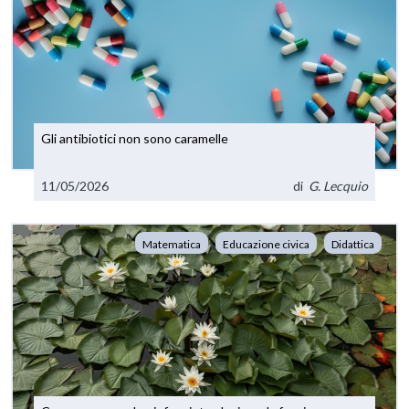
Gli antibiotici non sono caramelle
11/05/2026
di
G. Lecquio
Matematica
Educazione civica
Didattica