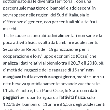
sottolineato sia le diversità territoriali, con una
percentuale maggiore di bambini e adolescenti in
sovrappeso nelle regioni del Sud d’Italia, sia le
differenze di genere, con percentuali più alte fra i
maschi.
Tra le cause ci sono abitudini alimentari non sane e la
poca attività fisica svolta da bambini e adolescenti.
Secondo un
Report dell’Organizzazione per la
cooperazione e lo sviluppo economico (Ocse)
che
analizza i dati relativi al biennio tra il 2017 e il 2018, più
di metà dei ragazzi e delle ragazze di 15 anni
non
mangiava frutta e verdura ogni giorno
, mentre uno su
otto beveva quotidianamente bevande zuccherate.
L’Italia è inoltre, tra i Paesi Ocse, lo Stato con i
dati
peggiori
per quanto riguarda
l’attività fisica
: solo il
12,5% dei bambini di 11 anni e il 5,5% degli adolescenti