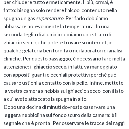
per chiudere tutto ermeticamente. Il più, ormai, è
fatto: bisogna solo rendere l’alcool contenuto nella
spugna un gas
supersaturo
. Per farlo dobbiamo
abbassare notevolmente la temperatura. In una
seconda teglia di alluminio poniamo uno strato di
ghiaccio secco, che potete trovare su internet, in
qualche gelateria ben fornita o nei laboratori di analisi
cliniche. Per questo passaggio, è necessario fare molta
attenzione: il
ghiaccio secco
, infatti, va maneggiato
con appositi guanti e occhiali protettivi perché può
causare ustioni a contatto con la pelle. Infine, mettete
la vostra camera a nebbia sul ghiaccio secco, con il lato
a cui avete attaccato la spugna in alto.
Dopo una decina di minuti dovreste osservare una
leggera nebbiolina sul fondo scuro della camera: è il
segnale che è pronta! Per osservare le tracce dei raggi