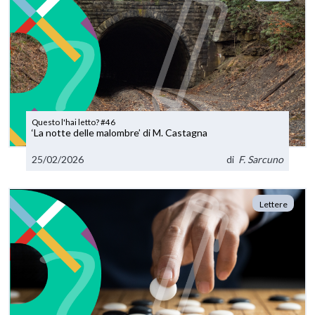
Questo l'hai letto? #46
‘La notte delle malombre’ di M. Castagna
25/02/2026
di
F. Sarcuno
Lettere