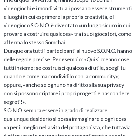
videogiochi e i mondi virtuali possano essere strumenti
e luoghi in cui esprimere la propria creatività, e il
videogioco S.O.N.O. è diventato «un luogo sicuro in cui
provare a costruire qualcosa» tra i suoi giocatori, come
afferma lo stesso Somchai.
Dunque ora tutti i partecipanti al nuovo S.O.N.O. hanno
delle regole precise. Per esempio: «Qui si creano cose
tutti insieme: se costruisci qualcosa di utile, scegli tu
quando e come ma condividilo con la community»;
oppure, «anche se ognuno ha diritto alla sua privacy
non si possono criptare i propri progetti e nascondere
segreti!».
S.O.N.O. sembra essere in grado di realizzare
qualunque desiderio si possa immaginare e ogni cosa
va per il meglio nella vita del protagonista, che tuttavia
è attraversato da uno strano presentimento e sente