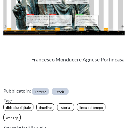
Francesco Monducci e Agnese Portincasa
Pubblicato in:
Lettere
Storia
Tag:
didattica digitale
timeline
storia
linea del tempo
web app
Secondaria di II grado