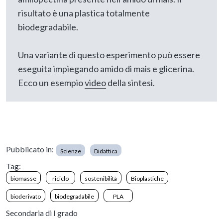
risultato è una plastica totalmente
biodegradabile.
Una variante di questo esperimento può essere
eseguita impiegando amido di mais e glicerina.
Ecco un esempio
video
della sintesi.
Pubblicato in:
Scienze
Didattica
Tag:
biomasse
riciclo
sostenibilità
Bioplastiche
bioderivato
biodegradabile
PLA
Secondaria di I grado