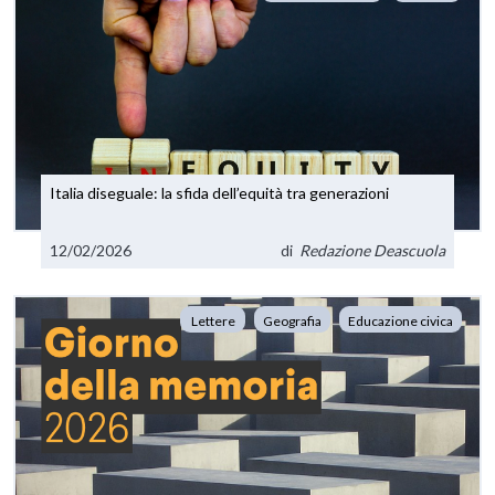
Italia diseguale: la sfida dell’equità tra generazioni
12/02/2026
di
Redazione Deascuola
Lettere
Geografia
Educazione civica