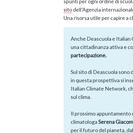
spunti per ogni ordine di scuol
sito
dell’Agenzia internazionale
Una risorsa utile per capire a 
Anche Deascuola e Italia
una cittadinanza attiva e 
partecipazione.
Sul sito di Deascuola sono di
in questa prospettiva si in
Italian Climate Network, che 
sul clima.
Il prossimo appuntamento è
climatologa
Serena Giacom
per il futuro del pianeta, dal