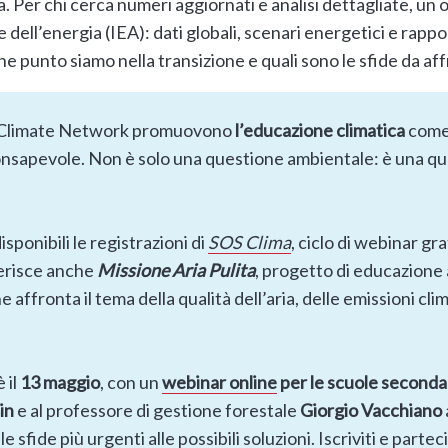
a. Per chi cerca numeri aggiornati e analisi dettagliate, un 
 dell’energia (IEA): dati globali, scenari energetici e rappo
che punto siamo nella transizione e quali sono le sfide da af
n Climate Network promuovono
l’educazione climatica
come
consapevole. Non è solo una questione ambientale: è una qu
sponibili le registrazioni di
SOS Clima
, ciclo di webinar gr
serisce anche
Missione Aria Pulita
, progetto di educazione
affronta il tema della qualità dell’aria, delle emissioni clim
 il
13 maggio
, con un
webinar online
per le scuole seconda
in
e al professore di gestione forestale
Giorgio Vacchiano
le sfide più urgenti alle possibili soluzioni. Iscriviti e parte