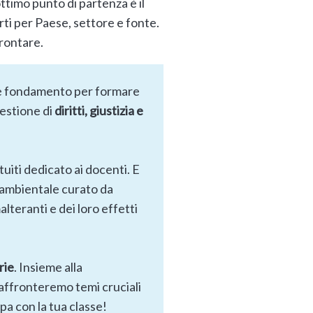
ottimo punto di partenza è il
rti per Paese, settore e fonte.
frontare.
 fondamento per formare
estione di
diritti, giustizia e
atuiti dedicato ai docenti. E
 ambientale curato da
alteranti e dei loro effetti
rie
. Insieme alla
affronteremo temi cruciali
cipa con la tua classe!