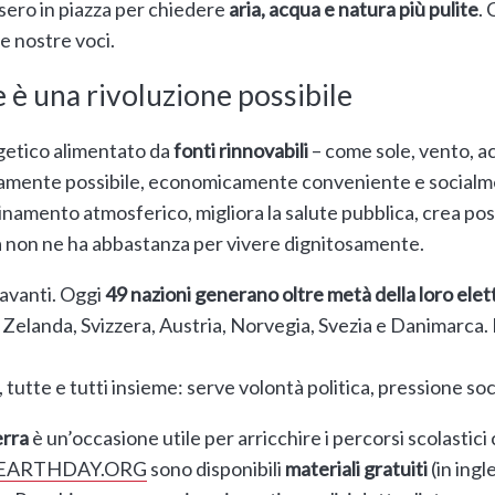
esero in piazza per chiedere
aria, acqua e natura più pulite
.
e nostre voci.
e è una rivoluzione possibile
rgetico alimentato da
fonti
rinnovabili
– come sole, vento, a
icamente possibile, economicamente conveniente e socialme
uinamento atmosferico, migliora la salute pubblica, crea pos
ra non ne ha abbastanza per vivere dignitosamente.
 avanti. Oggi
49 nazioni generano oltre metà della loro elettr
elanda, Svizzera, Austria, Norvegia, Svezia e Danimarca. L’
tutte e tutti insieme: serve volontà politica, pressione soc
erra
è un’occasione utile per arricchire i percorsi scolastici c
EARTHDAY.ORG
sono disponibili
materiali gratuiti
(in ingl