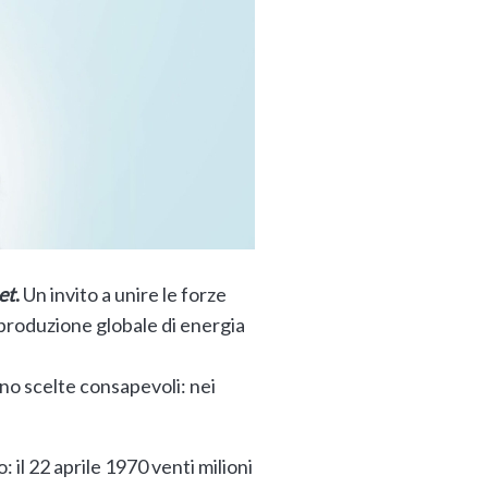
et
.
Un invito a unire le forze
a produzione globale di energia
vono scelte consapevoli: nei
il 22 aprile 1970 venti milioni