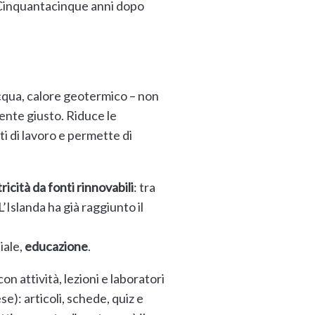
 Cinquantacinque anni dopo
cqua, calore geotermico – non
nte giusto. Riduce le
ti di lavoro e permette di
icità da fonti rinnovabili
: tra
Islanda ha già raggiunto il
iale,
educazione
.
on attività, lezioni e laboratori
ese): articoli, schede, quiz e