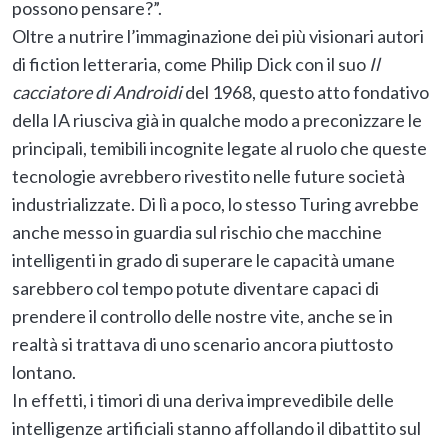
possono pensare?”.
Oltre a nutrire l’immaginazione dei più visionari autori
di fiction letteraria, come Philip Dick con il suo
Il
cacciatore di Androidi
del 1968, questo atto fondativo
della IA riusciva già in qualche modo a preconizzare le
principali, temibili incognite legate al ruolo che queste
tecnologie avrebbero rivestito nelle future società
industrializzate. Di lì a poco, lo stesso Turing avrebbe
anche messo in guardia sul rischio che macchine
intelligenti in grado di superare le capacità umane
sarebbero col tempo potute diventare capaci di
prendere il controllo delle nostre vite, anche se in
realtà si trattava di uno scenario ancora piuttosto
lontano.
In effetti, i timori di una deriva imprevedibile delle
intelligenze artificiali stanno affollando il dibattito sul