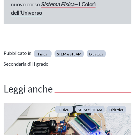
nuovo corso
Sistema Fisica
– I Colori
dell’Universo
Pubblicato in:
Fisica
STEM e STEAM
Didattica
Secondaria di II grado
Leggi anche
Fisica
STEM e STEAM
Didattica