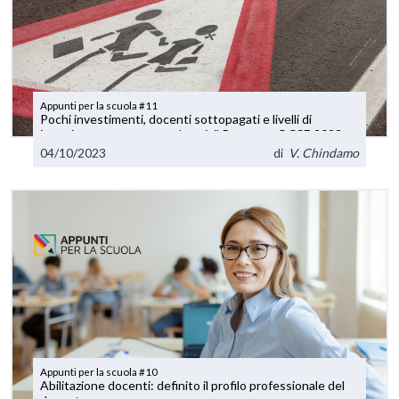
Appunti per la scuola #11
Pochi investimenti, docenti sottopagati e livelli di
istruzione ancora troppo bassi: il Rapporto OCSE 2023
sull’educazione.
04/10/2023
di
V. Chindamo
Appunti per la scuola #10
Abilitazione docenti: definito il profilo professionale del