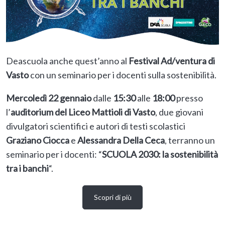
Deascuola anche quest’anno al
Festival Ad/ventura di
Vasto
con un seminario per i docenti sulla sostenibilità.
Mercoledì 22 gennaio
dalle
15:30
alle
18:00
presso
l’
auditorium del Liceo Mattioli di Vasto
, due giovani
divulgatori scientifici e autori di testi scolastici
Graziano Ciocca
e
Alessandra Della Ceca
, terranno un
seminario per i docenti: “
SCUOLA 2030: la sostenibilità
tra i banchi
“.
Scopri di più