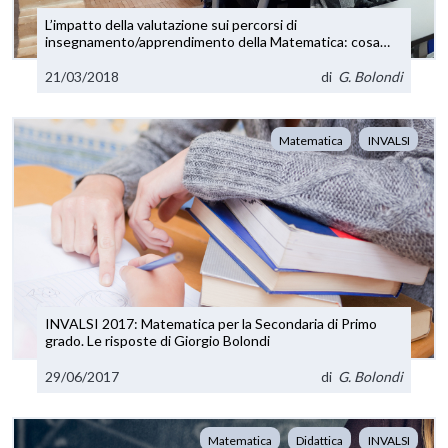
L’impatto della valutazione sui percorsi di
insegnamento/apprendimento della Matematica: cosa
abbiamo imparato dall’esperienza e dalla ricerca (e cosa
no)
21/03/2018
di
G. Bolondi
Matematica
INVALSI
INVALSI 2017: Matematica per la Secondaria di Primo
grado. Le risposte di Giorgio Bolondi
29/06/2017
di
G. Bolondi
Matematica
Didattica
INVALSI