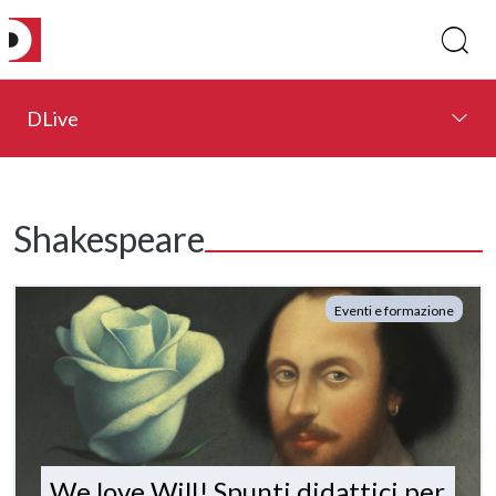
DLive
Shakespeare
Eventi e formazione
We love Will! Spunti didattici per