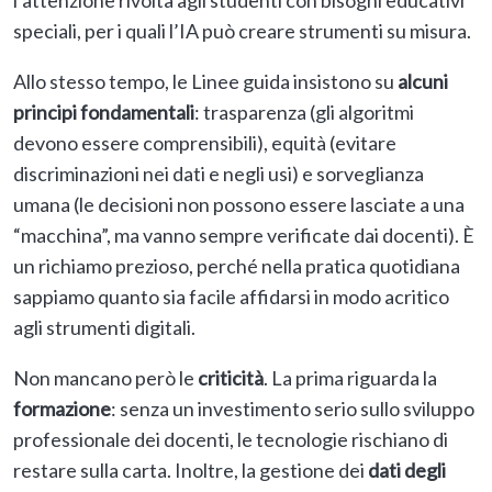
l’attenzione rivolta agli studenti con bisogni educativi
speciali, per i quali l’IA può creare strumenti su misura.
Allo stesso tempo, le Linee guida insistono su
alcuni
principi fondamentali
: trasparenza (gli algoritmi
devono essere comprensibili), equità (evitare
discriminazioni nei dati e negli usi) e sorveglianza
umana (le decisioni non possono essere lasciate a una
“macchina”, ma vanno sempre verificate dai docenti). È
un richiamo prezioso, perché nella pratica quotidiana
sappiamo quanto sia facile affidarsi in modo acritico
agli strumenti digitali.
Non mancano però le
criticità
. La prima riguarda la
formazione
: senza un investimento serio sullo sviluppo
professionale dei docenti, le tecnologie rischiano di
restare sulla carta. Inoltre, la gestione dei
dati degli