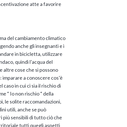
ncentivazione atte a favorire
l tema del cambiamento climatico
ngendo anche gli insegnanti e i
ndare in bicicletta, utilizzare
indaco, quindi l’acqua del
nte altre cose che si possono
o: imparare a conoscere cos’è
aso in cui ci sia il rischio di
 “ Io non rischio “ della
i, le solite raccomandazioni,
ni utili, anche se può
iù sensibili di tutto ciò che
itoriale tutti quegli aspetti