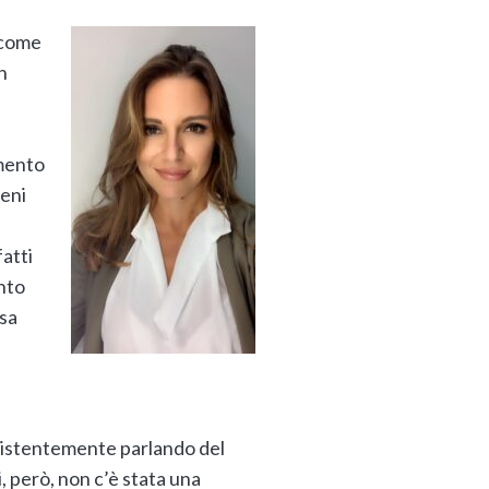
 come
n
amento
meni
atti
ento
usa
insistentemente parlando del
, però, non c’è stata una