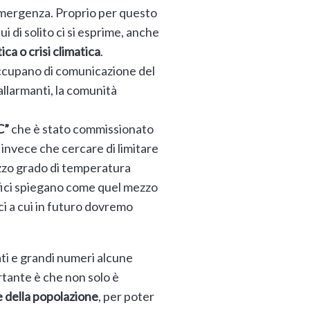
’emergenza. Proprio per questo
i di solito ci si esprime, anche
ca o crisi climatica
.
 occupano di comunicazione del
allarmanti, la comunità
C”
che è stato commissionato
 invece che cercare di limitare
zzo grado di temperatura
tifici spiegano come quel mezzo
ci a cui in futuro dovremo
ati e grandi numeri alcune
rtante è che non solo è
e della popolazione
, per poter