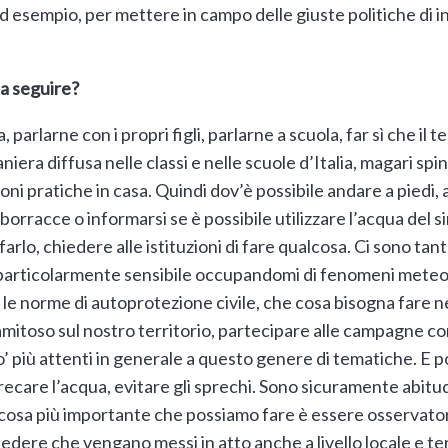
d esempio, per mettere in campo delle giuste politiche di i
da seguire?
 parlarne con i propri figli, parlarne a scuola, far sì che i
niera diffusa nelle classi e nelle scuole d’Italia, magari spi
ioni pratiche in casa. Quindi dov’è possibile andare a piedi, a
borracce o informarsi se è possibile utilizzare l’acqua del s
farlo, chiedere alle istituzioni di fare qualcosa. Ci sono ta
ono particolarmente sensibile occupandomi di fenomeni mete
 le norme di autoprotezione civile, che cosa bisogna fare nel c
toso sul nostro territorio, partecipare alle campagne come
’ più attenti in generale a questo genere di tematiche. E po
care l’acqua, evitare gli sprechi. Sono sicuramente abitudi
osa più importante che possiamo fare è essere osservatori p
iedere che vengano messi in atto anche a livello locale e terr