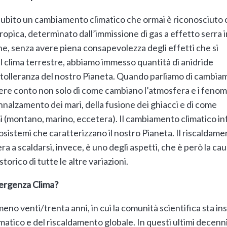
a subito un cambiamento climatico che ormai è riconosciuto
opica, determinato dall’immissione di gas a effetto serra i
e, senza avere piena consapevolezza degli effetti che si
l clima terrestre, abbiamo immesso quantità di anidride
 di tolleranza del nostro Pianeta. Quando parliamo di cambi
ere conto non solo di come cambiano l’atmosfera e i feno
nnalzamento dei mari, della fusione dei ghiacci e di come
mi (montano, marino, eccetera). Il cambiamento climatico inf
ecosistemi che caratterizzano il nostro Pianeta. Il riscaldam
a a scaldarsi, invece, è uno degli aspetti, che è però la ca
orico di tutte le altre variazioni.
mergenza Clima?
meno venti/trenta anni, in cui la comunità scientifica sta 
tico e del riscaldamento globale. In questi ultimi decenni