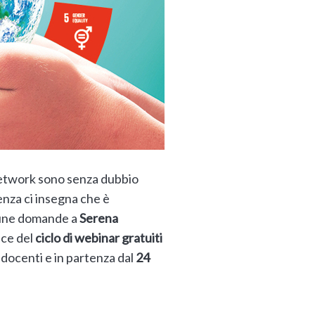
al network sono senza dubbio
enza ci insegna che è
lcune domande a
Serena
ice del
ciclo di webinar
gratuiti
 docenti e in partenza dal
24