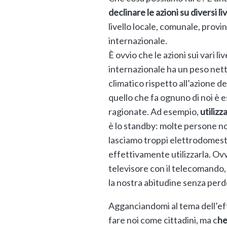
declinare le azioni su diversi liv
livello locale, comunale, provin
internazionale.
È ovvio che le azioni sui vari l
internazionale ha un peso net
climatico rispetto all’azione d
quello che fa ognuno di noi è 
ragionate. Ad esempio,
utilizz
è lo standby: molte persone no
lasciamo troppi elettrodomesti
effettivamente utilizzarla. Ov
televisore con il telecomando
la nostra abitudine senza perder
Agganciandomi al tema dell’eff
fare noi come cittadini, ma c
he