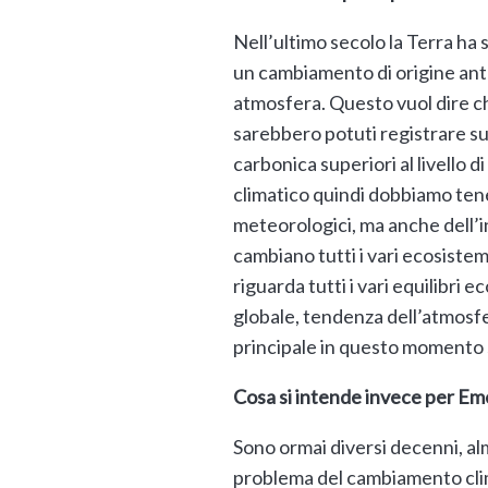
Nell’ultimo secolo la Terra h
un cambiamento di origine antr
atmosfera. Questo vuol dire ch
sarebbero potuti registrare su
carbonica superiori al livello
climatico quindi dobbiamo ten
meteorologici, ma anche dell’i
cambiano tutti i vari ecosiste
riguarda tutti i vari equilibri 
globale, tendenza dell’atmosfer
principale in questo momento st
Cosa si intende invece per E
Sono ormai diversi decenni, al
problema del cambiamento clima