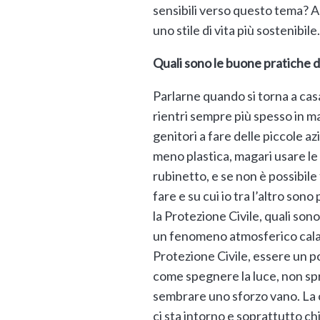
sensibili verso questo tema? A
uno stile di vita più sostenibile.
Quali sono le buone pratiche 
Parlarne quando si torna a casa,
rientri sempre più spesso in ma
genitori a fare delle piccole az
meno plastica, magari usare le 
rubinetto, e se non è possibile 
fare e su cui io tra l’altro s
la Protezione Civile, quali sono
un fenomeno atmosferico calami
Protezione Civile, essere un po
come spegnere la luce, non spre
sembrare uno sforzo vano. La c
ci sta intorno e soprattutto ch