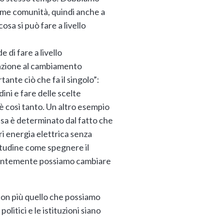
ome comunità, quindi anche a
osa si può fare a livello
 di fare a livello
eazione al cambiamento
ante ciò che fa il singolo”:
ni e fare delle scelte
 è così tanto. Un altro esempio
asa è determinato dal fatto che
i energia elettrica senza
bitudine come spegnere il
identemente possiamo cambiare
 non più quello che possiamo
olitici e le istituzioni siano