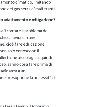
iamento climatico, limitando il
ione dei gas serra climalteranti.
sono adattamento e mitigazione?
o affrontare il problema del
chio alluvioni, frane,
me, cioè fare educazione.
 non solo conoscono il
allerta meteorologica, quindi
o, sanno cosa fare prima di
ttadinanza a un
one presuppone la necessità di
allo stesso tempo. Dobbiamo