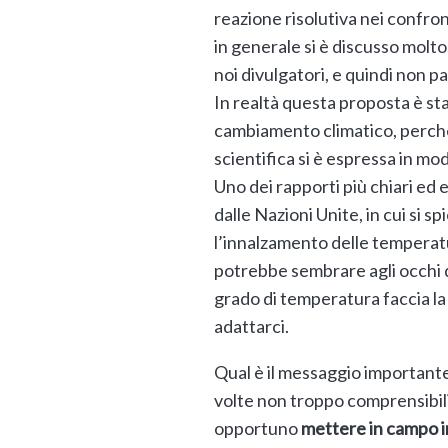
reazione risolutiva nei confro
in generale si è discusso molto,
noi divulgatori, e quindi non p
In realtà questa proposta è st
cambiamento climatico, perché è
scientifica si è espressa in m
Uno dei rapporti più chiari ed e
dalle Nazioni Unite, in cui si 
l’innalzamento delle temperatu
potrebbe sembrare agli occhi de
grado di temperatura faccia la 
adattarci.
Qual è il messaggio importante
volte non troppo comprensibili
opportuno
mettere in campo i