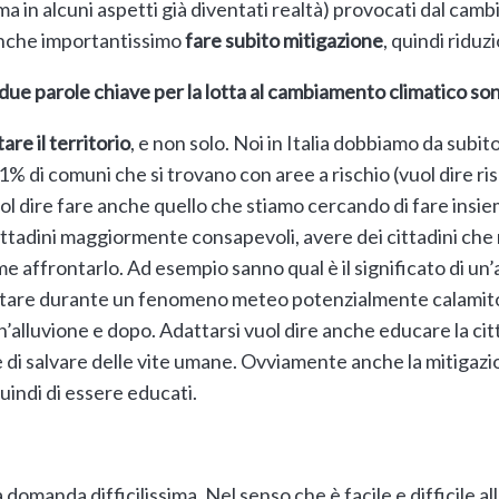
(ma in alcuni aspetti già diventati realtà) provocati dal camb
 anche importantissimo
fare subito mitigazione
, quindi riduz
e due parole chiave per la lotta al cambiamento climatico 
are il territorio
, e non solo. Noi in Italia dobbiamo da subit
1% di comuni che si trovano con aree a rischio (vuol dire ris
l dire fare anche quello che stiamo cercando di fare insie
cittadini maggiormente consapevoli, avere dei cittadini che
affrontarlo. Ad esempio sanno qual è il significato di un’
are durante un fenomeno meteo potenzialmente calamitos
n’alluvione e dopo. Adattarsi vuol dire anche educare la ci
 salvare delle vite umane. Ovviamente anche la mitigazi
indi di essere educati.
domanda difficilissima. Nel senso che è facile e difficile 