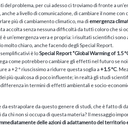
nti del problema, per cui adesso ci troviamo di fronte a un
 anche a livello di comunicazione, di cambiare il nome con cu
arlare più di cambiamento climatico, ma di
emergenza climati
ata accolta senza nessuna difficoltà da tutti coloro che si
 un’emergenza vera e propria: i risultati scientifici sono 
odo molto chiaro, anche facendo degli Special Report.
semplificativi è lo
Special Report “Global Warming of 1.5 º
spiega come potrebbero cambiare gli effetti nel futuro se noi
re a +2 ° riuscissimo a ridurre questa soglia a
+1.5 ºC
. Me
i più qualcosa di poco influente; in realtà gli studi scien
differenza in termini di effetti ambientali e socio-economi
 da estrapolare da questo genere di studi, che è fatto di d
 da chi non si occupa di questa materia? Il messaggio impo
mmediatamente delle azioni di adattamento del territorio 