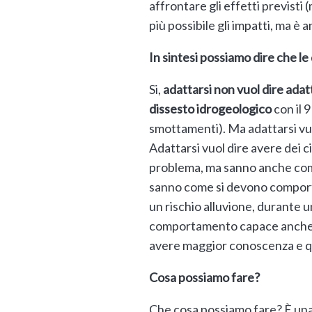
affrontare gli effetti previsti 
più possibile gli impatti, ma è
In sintesi possiamo dire che l
Si,
adattarsi non vuol dire adatt
dissesto idrogeologico
con il 9
smottamenti). Ma adattarsi vuo
Adattarsi vuol dire avere dei 
problema, ma sanno anche come 
sanno come si devono comport
un rischio alluvione, durante u
comportamento capace anche di
avere maggior conoscenza e qu
Cosa possiamo fare?
Che cosa possiamo fare? È una 