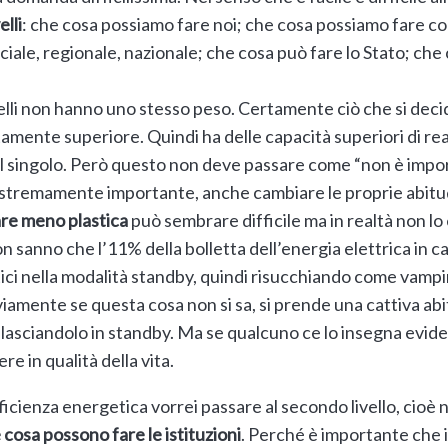
elli
: che cosa possiamo fare noi; che cosa possiamo fare c
ciale, regionale, nazionale; che cosa può fare lo Stato; che c
ivelli non hanno uno stesso peso. Certamente ciò che si decide
tamente superiore. Quindi ha delle capacità superiori di r
el singolo. Però questo non deve passare come “non è import
estremamente importante, anche cambiare le proprie abitudi
are meno plastica
può sembrare difficile ma in realtà non lo
n sanno che l’11% della bolletta dell’energia elettrica in c
ci nella modalità standby, quindi risucchiando come vampir
viamente se questa cosa non si sa, si prende una cattiva a
, lasciandolo in standby. Ma se qualcuno ce lo insegna ev
e in qualità della vita.
icienza energetica vorrei passare al secondo livello, cioè
 cosa possono fare le istituzioni
. Perché è importante che i p