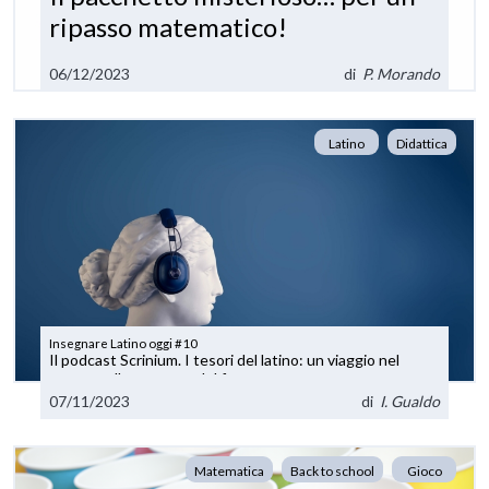
ripasso matematico!
06/12/2023
di
P. Morando
Latino
Didattica
Insegnare Latino oggi #10
Il podcast Scrinium. I tesori del latino: un viaggio nel
passato alla scoperta del futuro
07/11/2023
di
I. Gualdo
Matematica
Back to school
Gioco