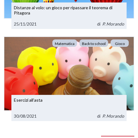
Distanze al volo: un gioco per ripassare il teorema di
Pitagora
25/11/2021
di
P. Morando
Matematica
Back to school
Gioco
Esercizi all’asta
30/08/2021
di
P. Morando