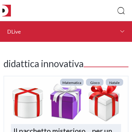
DLive
didattica innovativa
Matematica
Gioco
Natale
Il pacchetto misterioso… per un