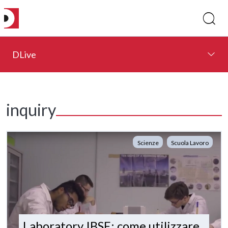
DLive
inquiry
Scienze
Scuola Lavoro
Laboratory IBSE: come utilizzare