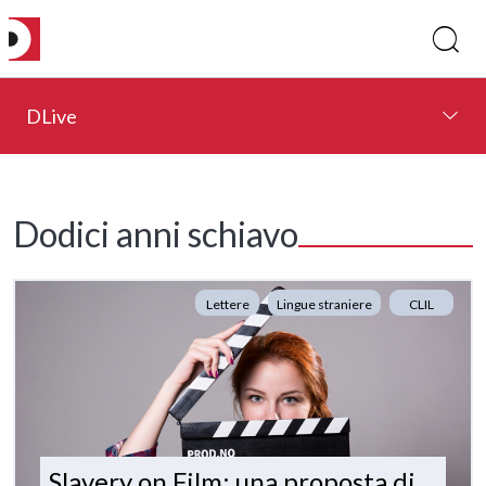
DLive
Dodici anni schiavo
Lettere
Lingue straniere
CLIL
Slavery on Film: una proposta di