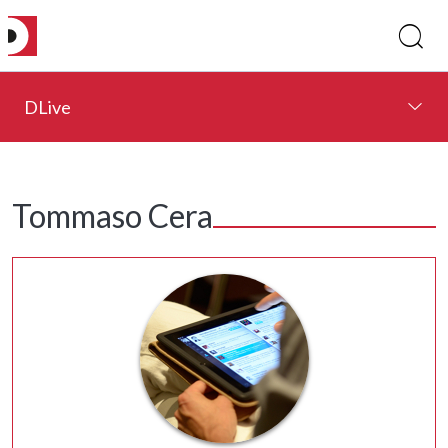
DLive
Tommaso Cera