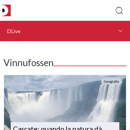
DLive
Vinnufossen
Geografia
Cascate: quando la natura dà