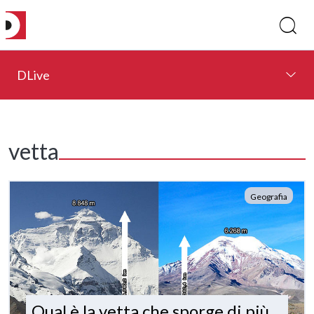
DLive
vetta
Geografia
Qual è la vetta che sporge di più