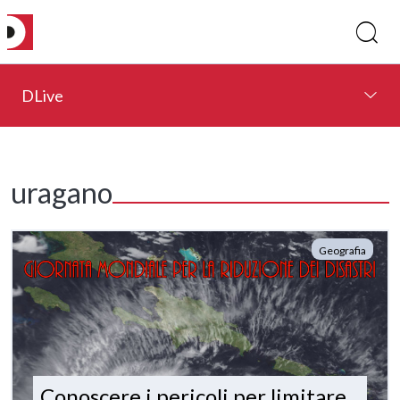
DLive
uragano
Geografia
Conoscere i pericoli per limitare