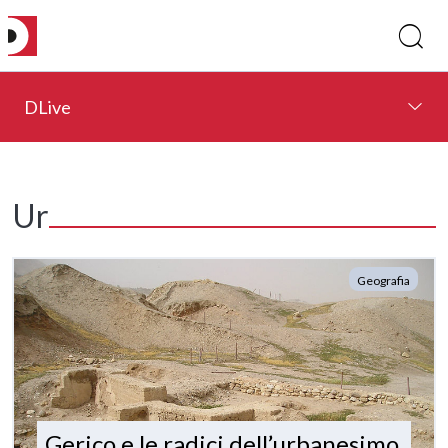
DLive
Ur
Geografia
Gerico e le radici dell’urbanesimo