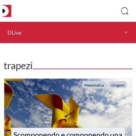
DLive
trapezi
Matematica
Origami
Scomponendo e componendo una