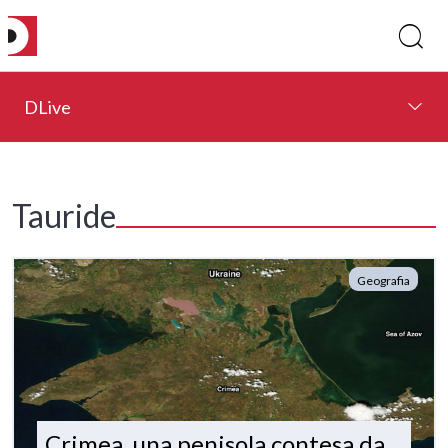
DLive
Tauride
Geografia
Crimea, una penisola contesa da