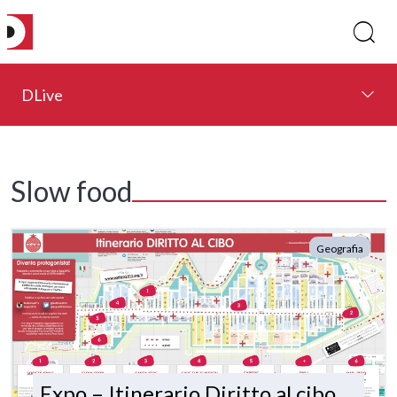
DLive
Slow food
Geografia
Expo – Itinerario Diritto al cibo