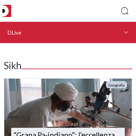
DLive
Sikh
Geografia
“Grana Pa-indiano”: l’eccellenza