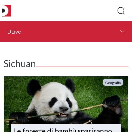
DLive
Sichuan
Geografia
Le foreste di bambù spariranno