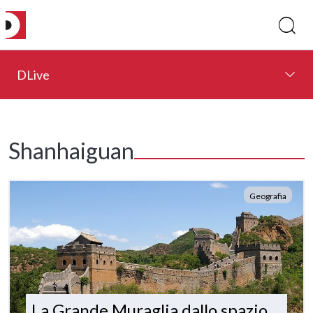
DLive
Shanhaiguan
Geografia
La Grande Muraglia dallo spazio