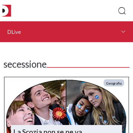
DLive
secessione
Geografia
La Scozia non se ne va