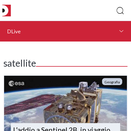
DLive
satellite
Geografia
L’addio a Sentinel 2B, in viaggio