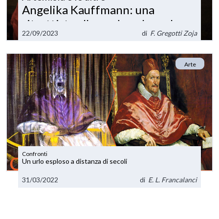
Angelika Kauffmann: una
ritrattista alla moda nel secolo
22/09/2023
di
F. Gregotti Zoja
dei Lumi
Arte
Confronti
Un urlo esploso a distanza di secoli
31/03/2022
di
E. L. Francalanci