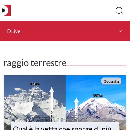
DLive
raggio terrestre
Geografia
Qual è la vetta che sporge di più