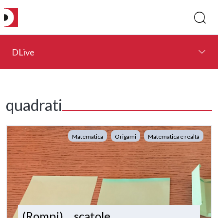
DLive
quadrati
Matematica
Origami
Matematica e realtà
(Rompi)… scatole