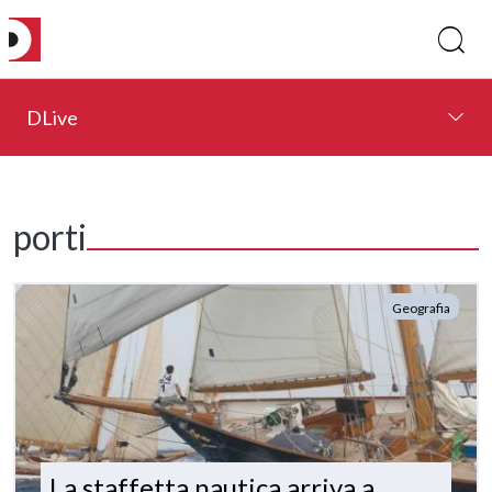
DLive
porti
Geografia
La staffetta nautica arriva a